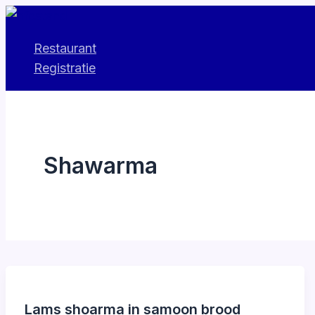
Ga
naar
Restaurant
de
Registratie
inhoud
Shawarma
Lams shoarma in samoon brood