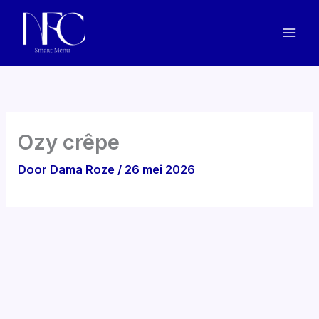
Ga
naar
de
inhoud
Ozy crêpe
Door
Dama Roze
/
26 mei 2026